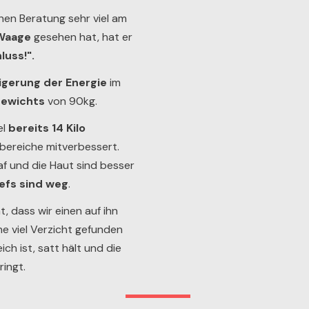
hen Beratung sehr viel am
 Waage
gesehen hat, hat er
luss!".
igerung der Energie
im
gewichts
von 90kg.
el
bereits 14 Kilo
bereiche mitverbessert.
laf und die Haut sind besser
efs sind weg
.
t, dass wir einen auf ihn
e viel Verzicht gefunden
h ist, satt hält und die
ingt.