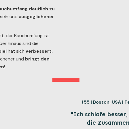
auchumfang deutlich zu
 sein und
ausgeglichene
r
ht, der Bauchumfang ist
er hinaus sind die
iel
hat sich
verbessert.
lichener und
bringt den
im
!
(55 I Boston, USA I
"Ich schlafe besser,
die Zusammen