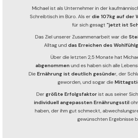
Michael ist als Unternehmer in der kaufmännisc
Schreibtisch im Büro.
Als er
die 107kg auf der
für sich gesagt
"jetzt ist Sch
Das Ziel unserer Zusammenarbeit war die
Ste
Alltag und
das Erreichen des Wohlfühl
Über die letzten 2,5 Monate hat Micha
abgenommen
und es haben sich alle Lebens
Die
Ernährung ist deutlich gesünde
r, der Sch
geworden, und sogar die
Mittagsti
Der
größte Erfolgsfaktor
ist aus seiner Sich
individuell angepassten Ernährungsstil
ohn
haben, der ihm gut schmeckt, abwechslungsreic
gewünschten Ergebnisse br